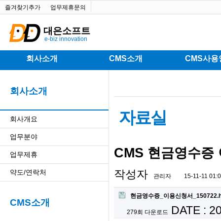
즐겨찾기추가
업무제휴문의
대은소프트
e-biz innovation
회사소개
CMS소개
CMS사용
회사소개
자료실
회사개요
업무분야
CMS 현금영수증 
업무제휴
작성자
약도/연락처
관리자
15-11-11 01:
현금영수증_이용신청서_150722.h
CMS소개
DATE : 20
279회 다운로드