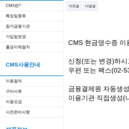
CMS란?
이전글
다음글
특징및종류
참가금융기관
가입및변경
CMS 현금영수증 이
출금이체절차
신청(또는 변경)하시
CMS사용안내
우편 또는 팩스(02-5
이용절차
금융결제원 자동생성
구비서류
이용기관 직접생성(
이용요금
사전준비사항