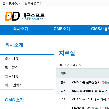
즐겨찾기추가
업무제휴문의
대은소프트
e-biz innovation
회사소개
CMS소개
CMS사용
회사소개
자료실
회사개요
Total 18건
1 페이지
업무분야
번호
업무제휴
공지
CMS 이용 신규신청서
약도/연락처
공지
CMS 출금이체 신청(동의)서
CMS소개
16
CMSCommDLL 에러 처리
15
CKApp.dll 로딩할수 없음