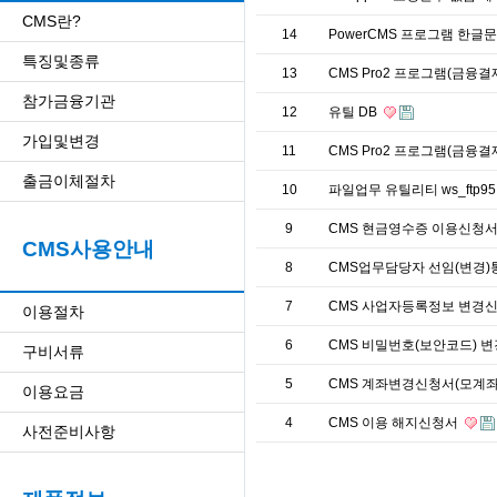
CMS란?
14
PowerCMS 프로그램 한글
특징및종류
13
CMS Pro2 프로그램(금융
참가금융기관
12
유틸 DB
가입및변경
11
CMS Pro2 프로그램(금융
출금이체절차
10
파일업무 유틸리티 ws_ftp9
9
CMS 현금영수증 이용신청서(
CMS사용안내
8
CMS업무담당자 선임(변경)
7
CMS 사업자등록정보 변경신
이용절차
6
CMS 비밀번호(보안코드) 
구비서류
5
CMS 계좌변경신청서(모계
이용요금
4
CMS 이용 해지신청서
사전준비사항